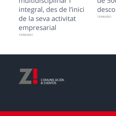
multidisciplinar i
de 50
integral, des de l’inici
desco
de la seva activitat
13/04/2021
empresarial
13/04/2021