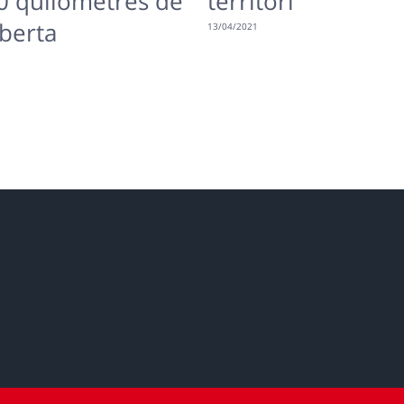
0 quilòmetres de
territori
berta
13/04/2021