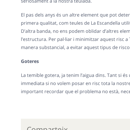
seriosament a la nostra teulada.
El pas dels anys és un altre element que pot deteri
primera qualitat, com teules de La Escandella util
D’altra banda, no ens podem oblidar d’altres elem
l’estructura. Per pal·liar i minimitzar aquest ris
manera substancial, a evitar aquest tipus de risco
Goteres
La temible
gotera, ja tenim l’aigua dins. Tant si 
immediata si no volem posar en risc tota la nostre 
important recordar que el problema no està, nece
Comparteix