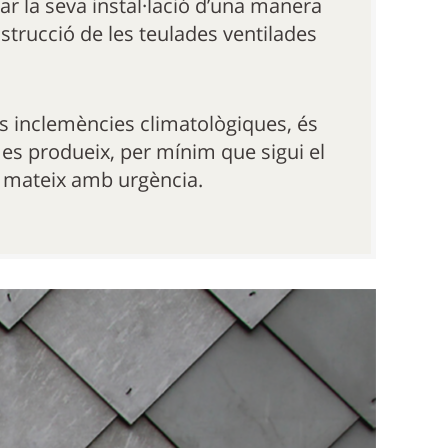
tar la seva instal·lació d’una manera
nstrucció de les teulades ventilades
s inclemències climatològiques, és
 es produeix, per mínim que sigui el
l mateix amb urgència.