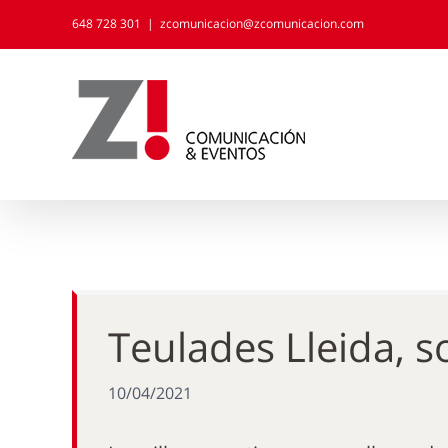
Skip
648 728 301
|
zcomunicacion@zcomunicacion.com
to
content
Teulades Lleida, s
10/04/2021