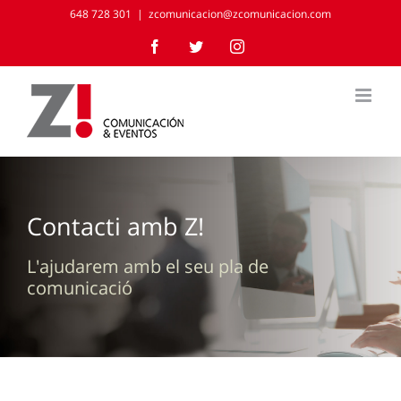
Skip
648 728 301
|
zcomunicacion@zcomunicacion.com
to
Facebook
Twitter
Instagram
content
Contacti amb Z!
L'ajudarem amb el seu pla de
comunicació