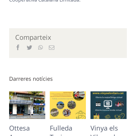
Comparteix
Facebook
Twitter
WhatsApp
Email
Darreres notícies
Ottesa
Fulleda
Vinya els
P