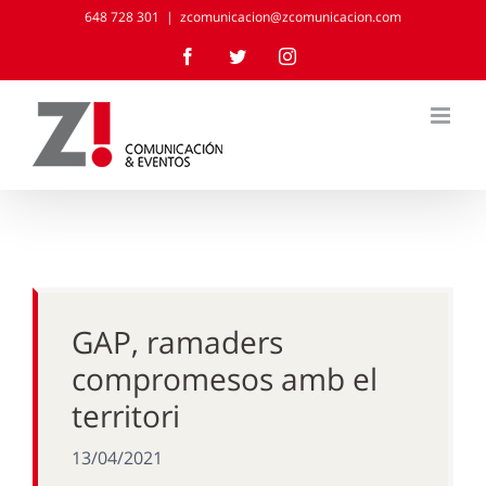
Skip
648 728 301
|
zcomunicacion@zcomunicacion.com
to
Facebook
Twitter
Instagram
content
GAP, ramaders
compromesos amb el
territori
13/04/2021