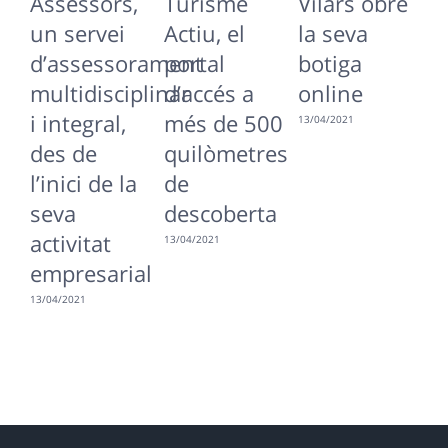
Assessors,
Turisme
Vilars obre
A
un servei
Actiu, el
la seva
s
d’assessorament
portal
botiga
v
multidisciplinar
d’accés a
online
c
i integral,
més de 500
13/04/2021
13
des de
quilòmetres
l’inici de la
de
seva
descoberta
activitat
13/04/2021
empresarial
13/04/2021