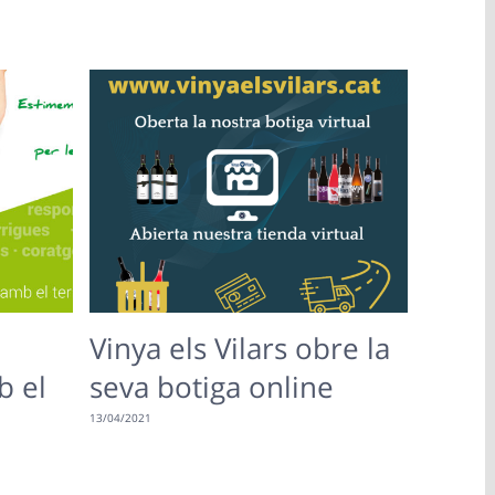
Vinya els Vilars obre la
 el
seva botiga online
13/04/2021