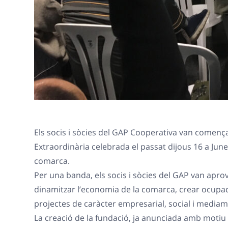
Els socis i sòcies del GAP Cooperativa van començ
Extraordinària celebrada el passat dijous 16 a June
comarca.
Per una banda, els socis i sòcies del GAP van aprov
dinamitzar l’economia de la comarca, crear ocupació 
projectes de caràcter empresarial, social i mediamb
La creació de la fundació, ja anunciada amb motiu 