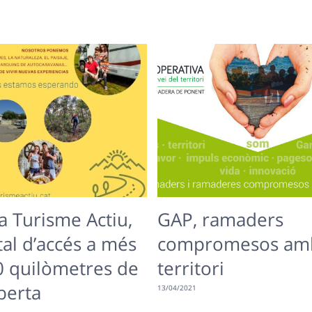
a Turisme Actiu,
GAP, ramaders
tal d’accés a més
compromesos amb
0 quilòmetres de
territori
berta
13/04/2021