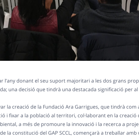
ar l’any donant el seu suport majoritari a les dos grans pr
da; una decisió que tindrà una destacada significació per al 
ar la creació de la Fundació Ara Garrigues, que tindrà com a
i fixar a la població al territori, col·laborant en la creaci
iental, a més de promoure la innovació i la recerca a projec
de la constitució del GAP SCCL, començarà a treballar amb u