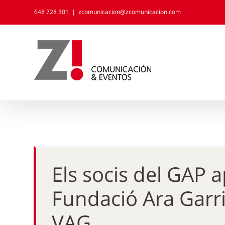
Skip
648 728 301
|
zcomunicacion@zcomunicacion.com
to
content
Els socis del GAP 
Fundació Ara Garrig
VAG