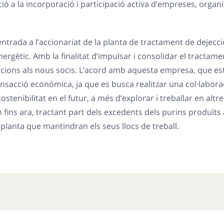
ció a la incorporació i participació activa d’empreses, organ
’entrada a l’accionariat de la planta de tractament de deje
ergètic. Amb la finalitat d’impulsar i consolidar el tractamen
cions als nous socis. L’acord amb aquesta empresa, que està 
ansacció econòmica, ja que es busca realitzar una col·labor
ostenibilitat en el futur, a més d’explorar i treballar en alt
 fins ara, tractant part dels excedents dels purins produïts
 planta que mantindran els seus llocs de treball.